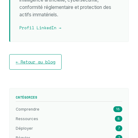
conformité réglementaire et protection des
actifs immatériels.
Profil LinkedIn →
← Retour au blog
CATÉGORIES
Comprendre
18
Ressources
8
Déployer
7
Réguler
7