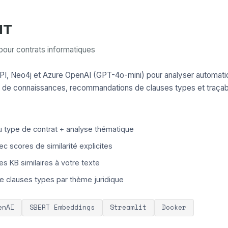
IT
pour contrats informatiques
API, Neo4j et Azure OpenAI (GPT-4o-mini) pour analyser automati
 de connaissances, recommandations de clauses types et traçab
 type de contrat + analyse thématique
 scores de similarité explicites
s KB similaires à votre texte
clauses types par thème juridique
enAI
SBERT Embeddings
Streamlit
Docker