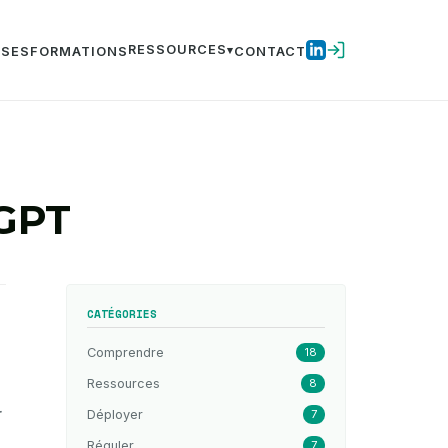
RESSOURCES
ISES
FORMATIONS
CONTACT
tGPT
CATÉGORIES
Comprendre
18
Ressources
8
Déployer
7
Réguler
7