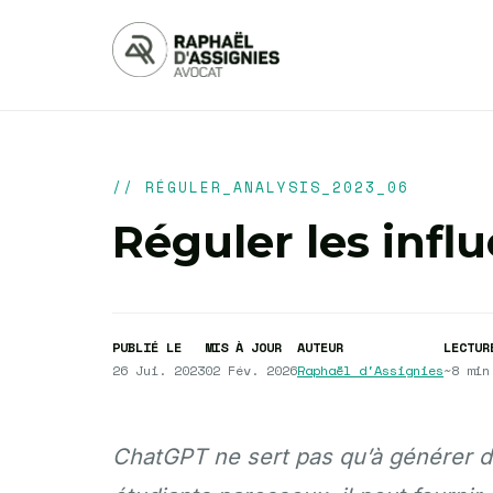
// RÉGULER_ANALYSIS_2023_06
Réguler les infl
PUBLIÉ LE
MIS À JOUR
AUTEUR
LECTUR
26 Jui. 2023
02 Fév. 2026
Raphaël d'Assignies
~8 min
ChatGPT ne sert pas qu’à générer de