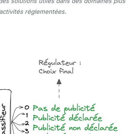
 des solutions utiles dans des domaines plus
activités réglementées.