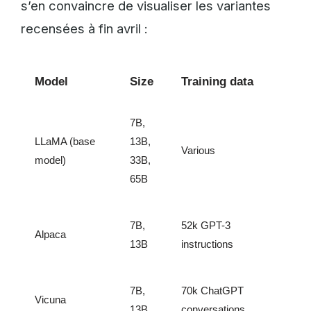
s’en convaincre de visualiser les variantes
recensées à fin avril :
Model
Size
Training data
7B,
LLaMA (base
13B,
Various
model)
33B,
65B
7B,
52k GPT-3
Alpaca
13B
instructions
7B,
70k ChatGPT
Vicuna
13B
conversations