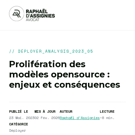
// DÉPLOYER_ANALYSIS_2023_05
Prolifération des
modèles opensource :
enjeux et conséquences
PUBLIÉ LE
MIS À JOUR
AUTEUR
LECTURE
23 Mai. 2023
02 Fév. 2026
Raphaël d'Assignies
~8 min.
CATÉGORIE
Déployer