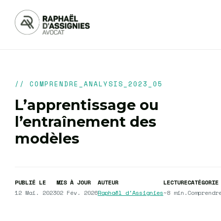
// COMPRENDRE_ANALYSIS_2023_05
L’apprentissage ou
l’entraînement des
modèles
PUBLIÉ LE
MIS À JOUR
AUTEUR
LECTURE
CATÉGORIE
12 Mai. 2023
02 Fév. 2026
Raphaël d'Assignies
~8 min.
Comprendr