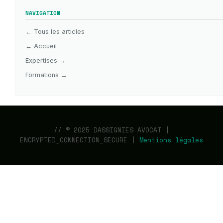
NAVIGATION
← Tous les articles
← Accueil
Expertises →
Formations →
// © 2025 DASSIGNIES AVOCAT |
ENCRYPTED_CONNECTION_SECURE |
Mentions légales