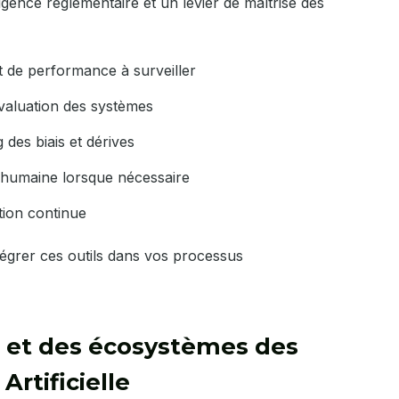
igence réglementaire et un levier de maîtrise des
et de performance à surveiller
évaluation des systèmes
 des biais et dérives
 humaine lorsque nécessaire
tion continue
grer ces outils dans vos processus
n et des écosystèmes des
Artificielle